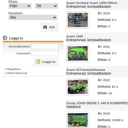
Effekt:
Avant Snöblad Avant 1400+360cm
Entreprenad, kompaktlastare
Handlare:
År:
2023
Driftstid:
0 h
Effekt:
0
Sök
Avant 1200
Logga in
Entreprenad, kompaktlastare
Användarnamn:
År:
2022
Driftstid:
Lösenord:
0 h
Effekt:
0
Logga in
» Registrera
Avant 423 kompaktlastare
» Glömt lösenord
Entreprenad, kompaktlastare
År:
2022
Driftstid:
81 h
Effekt:
16
Övrigt JOHN DEERE C 440 R KOMBIPRE
Vallskörd
År:
2016
Driftstid:
21800 h
Effekt:
0