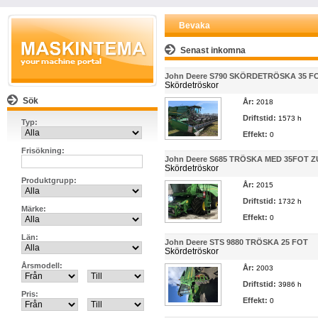
Bevaka
Senast inkomna
John Deere S790 SKÖRDETRÖSKA 35 F
Skördetröskor
Sök
År:
2018
Driftstid:
1573 h
Typ:
Effekt:
0
Frisökning:
John Deere S685 TRÖSKA MED 35FOT Z
Skördetröskor
Produktgrupp:
År:
2015
Driftstid:
1732 h
Märke:
Effekt:
0
Län:
John Deere STS 9880 TRÖSKA 25 FOT
Skördetröskor
Årsmodell:
År:
2003
Driftstid:
3986 h
Pris:
Effekt:
0