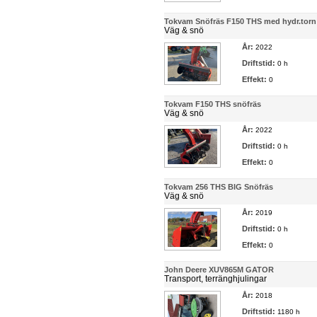
Tokvam Snöfräs F150 THS med hydr.torn
Väg & snö
År:
2022
Driftstid:
0 h
Effekt:
0
Tokvam F150 THS snöfräs
Väg & snö
År:
2022
Driftstid:
0 h
Effekt:
0
Tokvam 256 THS BIG Snöfräs
Väg & snö
År:
2019
Driftstid:
0 h
Effekt:
0
John Deere XUV865M GATOR
Transport, terränghjulingar
År:
2018
Driftstid:
1180 h