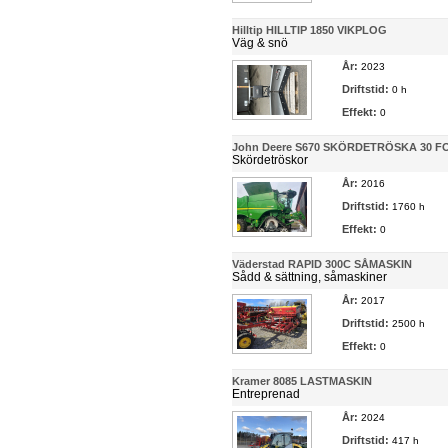
Hilltip HILLTIP 1850 VIKPLOG
Väg & snö
År:
2023
Driftstid:
0 h
Effekt:
0
John Deere S670 SKÖRDETRÖSKA 30 F
Skördetröskor
År:
2016
Driftstid:
1760 h
Effekt:
0
Väderstad RAPID 300C SÅMASKIN
Sådd & sättning, såmaskiner
År:
2017
Driftstid:
2500 h
Effekt:
0
Kramer 8085 LASTMASKIN
Entreprenad
År:
2024
Driftstid:
417 h