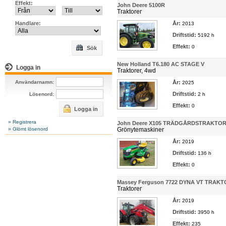
Effekt:
John Deere 5100R
Traktorer
Handlare:
År:
2013
Driftstid:
5192 h
Effekt:
0
Sök
New Holland T6.180 AC STAGE V
Logga in
Traktorer, 4wd
Användarnamn:
År:
2025
Driftstid:
Lösenord:
2 h
Effekt:
0
Logga in
» Registrera
John Deere X105 TRÄDGÅRDSTRAKTO
» Glömt lösenord
Grönytemaskiner
År:
2019
Driftstid:
136 h
Effekt:
0
Massey Ferguson 7722 DYNA VT TRAK
Traktorer
År:
2019
Driftstid:
3950 h
Effekt:
235