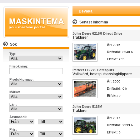
Bevaka
Senast inkomna
John Deere 6215R Direct Drive
Traktorer
Sök
År:
2015
Driftstid:
8540 h
Typ:
Effekt:
255
Frisökning:
Perfect LB 275 Betesputs
Vallskörd, betesputsar/slagklippare
Produktgrupp:
År:
2000
Driftstid:
0 h
Märke:
Effekt:
0
Län:
John Deere 5115M
Traktorer
Årsmodell:
År:
2017
Driftstid:
2233 h
Pris:
Effekt:
0