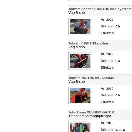
Tokvam Snöfräs F150 THS med hydr.torn
Väg & snö
År:
2022
Driftstid:
0 h
Effekt:
0
Tokvam F150 THS snöfräs
Väg & snö
År:
2022
Driftstid:
0 h
Effekt:
0
Tokvam 256 THS BIG Snöfräs
Väg & snö
År:
2019
Driftstid:
0 h
Effekt:
0
John Deere XUV865M GATOR
Transport, terränghjulingar
År:
2018
Driftstid:
1180 h