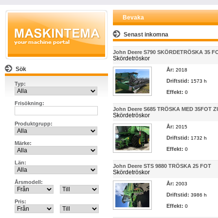
Bevaka
Senast inkomna
John Deere S790 SKÖRDETRÖSKA 35 F
Skördetröskor
Sök
År:
2018
Driftstid:
1573 h
Typ:
Effekt:
0
Frisökning:
John Deere S685 TRÖSKA MED 35FOT Z
Skördetröskor
Produktgrupp:
År:
2015
Driftstid:
1732 h
Märke:
Effekt:
0
Län:
John Deere STS 9880 TRÖSKA 25 FOT
Skördetröskor
Årsmodell:
År:
2003
Driftstid:
3986 h
Pris:
Effekt:
0