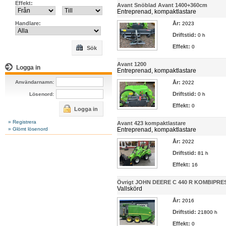
Effekt:
Avant Snöblad Avant 1400+360cm
Entreprenad, kompaktlastare
Handlare:
År:
2023
Driftstid:
0 h
Effekt:
0
Sök
Avant 1200
Logga in
Entreprenad, kompaktlastare
Användarnamn:
År:
2022
Driftstid:
Lösenord:
0 h
Effekt:
0
Logga in
» Registrera
Avant 423 kompaktlastare
» Glömt lösenord
Entreprenad, kompaktlastare
År:
2022
Driftstid:
81 h
Effekt:
16
Övrigt JOHN DEERE C 440 R KOMBIPRE
Vallskörd
År:
2016
Driftstid:
21800 h
Effekt:
0