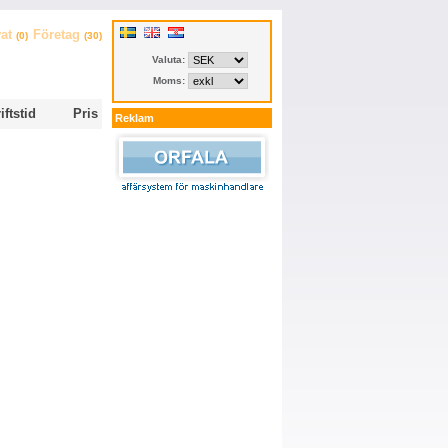
vat
Företag
(0)
(30)
Valuta:
Moms:
iftstid
Pris
Reklam