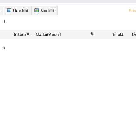
Pri
t
Liten bild
Stor bild
1
Inkom
Märke/Modell
År
Effekt
Dr
1