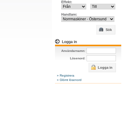
Effekt:
Handlare:
Sök
Logga in
Användarnamn:
Lösenord:
Logga in
» Registrera
» Glömt lösenord