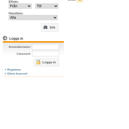
Effekt:
Handlare:
Sök
Logga in
Användarnamn:
Lösenord:
Logga in
» Registrera
» Glömt lösenord