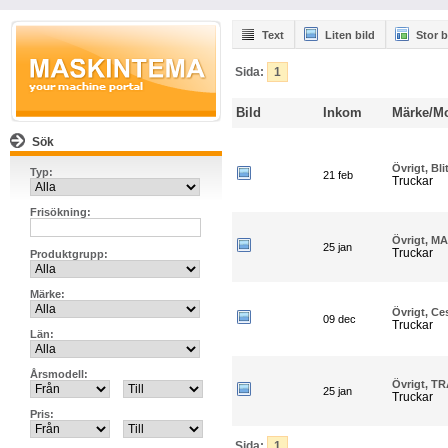
Text
Liten bild
Stor b
Sida:
1
Bild
Inkom
Märke/Mo
Sök
Övrigt, Bl
Typ:
21 feb
Truckar
Frisökning:
Övrigt, M
25 jan
Truckar
Produktgrupp:
Märke:
Övrigt, Ce
09 dec
Truckar
Län:
Årsmodell:
Övrigt, T
25 jan
Truckar
Pris:
_
Sida:
1