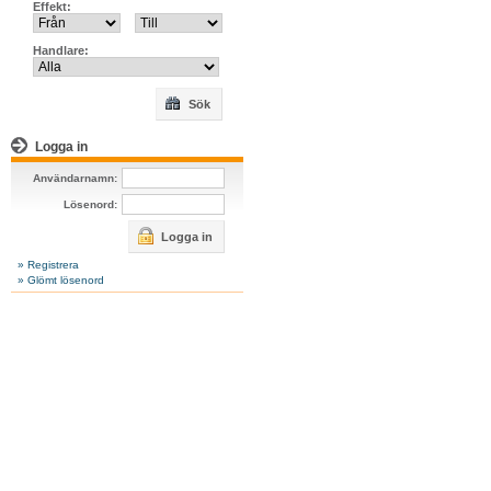
Effekt:
Handlare:
Sök
Logga in
Användarnamn:
Lösenord:
Logga in
» Registrera
» Glömt lösenord