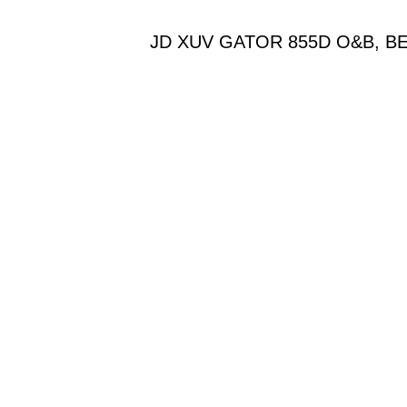
JD XUV GATOR 855D O&B, B