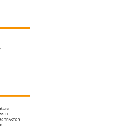
e
aktorer
se IH
60 TRAKTOR
11