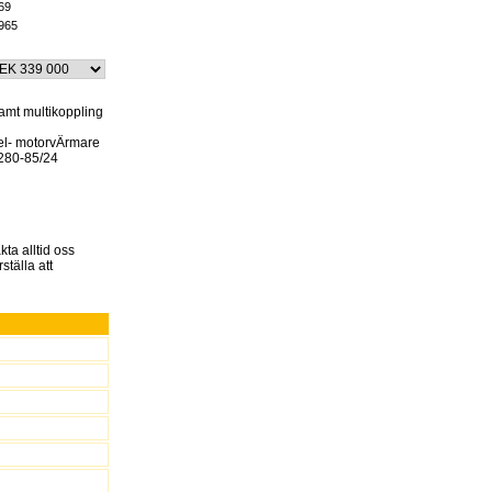
69
965
samt multikoppling
 el- motorvÄrmare
280-85/24
kta alltid oss
ställa att