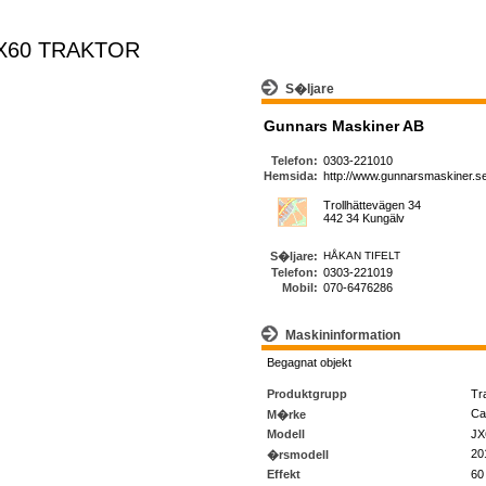
JX60 TRAKTOR
S�ljare
Gunnars Maskiner AB
Telefon:
0303-221010
Hemsida:
http://www.gunnarsmaskiner.s
Trollhättevägen 34
442 34 Kungälv
S�ljare:
HÅKAN TIFELT
Telefon:
0303-221019
Mobil:
070-6476286
Maskininformation
Begagnat objekt
Produktgrupp
Tr
Ca
M�rke
Modell
JX
20
�rsmodell
Effekt
60