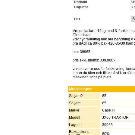
Driftstid
31
Objektnr
39
Pris
Vreten lastare f12bg med 3: funktion 
fÖr redskap
2dv hydrauluttag bak bra belysning o
bra dÄck ca 80% bak 420-85/30 fram 
...
mnr 39965
...
pris exkl. moms: 339.000:-
...
vi reserverar oss för felskrivning. konta
innan du åker och tittar, så vi kan säker
maskinen finns på plats.
Mtobjektspec
Säljare2
85
Säljare
85
Märke
Case IH
Modell
JX60 TRAKTOR
Lagerid
39965
Bakdäckens
80%