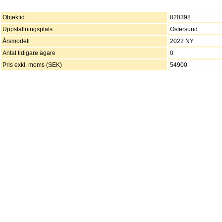
Objektid
820398
Uppställningsplats
Östersund
Årsmodell
2022 NY
Antal tidigare ägare
0
Pris exkl. moms (SEK)
54900