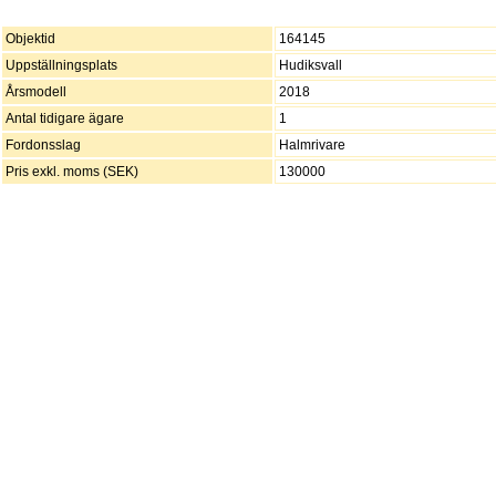
Objektid
164145
Uppställningsplats
Hudiksvall
Årsmodell
2018
Antal tidigare ägare
1
Fordonsslag
Halmrivare
Pris exkl. moms (SEK)
130000