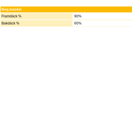
Beg.maskin
Framdäck %
90%
Bakdäck %
60%