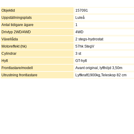
Objektid
157091
Uppställningsplats
Luleå
Antal tidigare ägare
1
Drivtyp 2WD/4WD
4WD
Växellåda
2 stegs-hydrostat
Motoreffekt (hk)
57hk StegV
Cylindrar
3 st
Hytt
GT-hytt
Frontlastare/modell
Avant original, lyfthöjd 3,50m
Utrustning frontlastare
Lyftkraft1900kg,Teleskop 82 cm