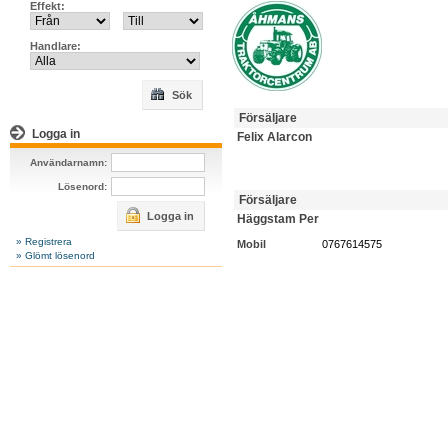
Effekt:
Handlare:
Sök
Försäljare
Logga in
Felix Alarcon
Användarnamn:
Lösenord:
Försäljare
Logga in
Häggstam Per
» Registrera
Mobil
0767614575
» Glömt lösenord