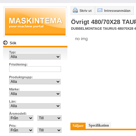
Skriv ut
Intresseanmälan
Övrigt 480/70X28 TA
DUBBELMONTAGE TAURUS 480/70X28 4
Sök
Typ:
Frisökning:
Produktgrupp:
Märke:
Län:
Årsmodell:
Specifikation
Säljare
Pris: