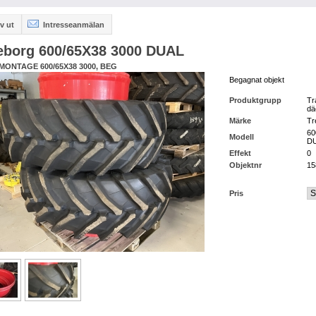
v ut
Intresseanmälan
leborg 600/65X38 3000 DUAL
ONTAGE 600/65X38 3000, BEG
Begagnat objekt
Produktgrupp
Tr
dä
Märke
Tr
60
Modell
D
Effekt
0
Objektnr
15
Pris