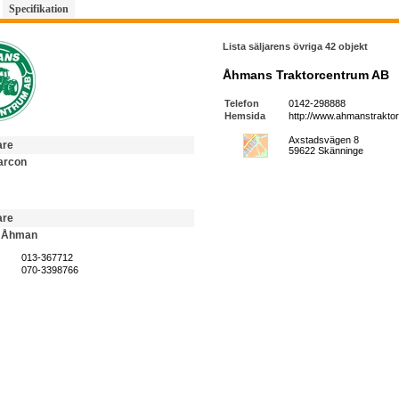
Specifikation
Lista säljarens övriga 42 objekt
Åhmans Traktorcentrum AB
Telefon
0142-298888
Hemsida
http://www.ahmanstraktor
Axstadsvägen 8
are
59622 Skänninge
arcon
are
 Åhman
013-367712
070-3398766