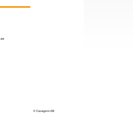
.se
© Cavagent AB