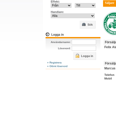
Effekt:
Säljare
Handlare:
Sök
Logga in
Försälj
Användarnamn:
Felix Al
Lösenord:
Logga in
» Registrera
Försälj
» Glömt lösenord
Marcus
Telefon
Mobil