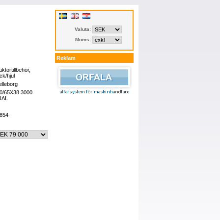
Valuta:
Moms:
Reklam
aktortillbehör,
ck/hjul
elleborg
0/65X38 3000
UAL
854