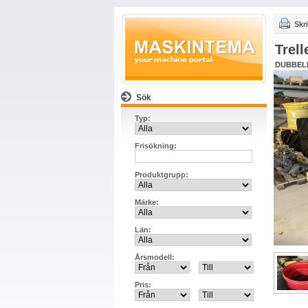
Skri
Trel
DUBBELM
Sök
Typ:
Frisökning:
Produktgrupp:
Märke:
Län:
Årsmodell:
Pris: