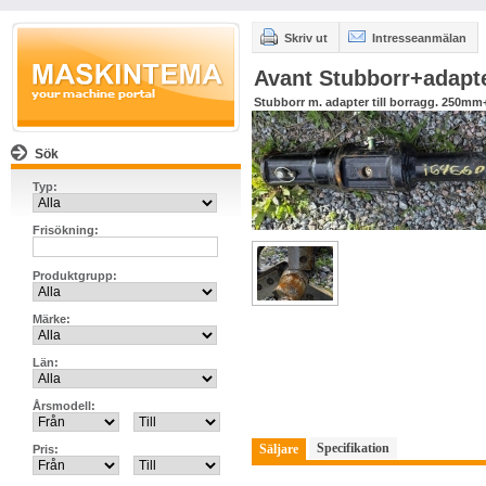
Skriv ut
Intresseanmälan
Avant Stubborr+adapter
Stubborr m. adapter till borragg. 250mm
Sök
Typ:
Frisökning:
Produktgrupp:
Märke:
Län:
Årsmodell:
Specifikation
Säljare
Pris: