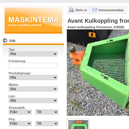
Skriv ut
Intresseanmälan
Avant Kulkoppling fro
Avant kulkoppling frontmont. A35592
Sök
Typ:
Frisökning:
Produktgrupp:
Märke:
Län:
Årsmodell:
Pris: