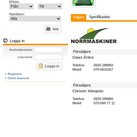
Effekt:
Handlare:
Specifikation
Säljare
Sök
Logga in
Användarnamn:
Försäljare
Lösenord:
Claes Årbro
Telefon
0920-288950
Logga in
Mobil
070-6610267
» Registrera
» Glömt lösenord
Försäljare
Christer Almqvist
Telefon
0920-288960
Mobil
070-699 77 11