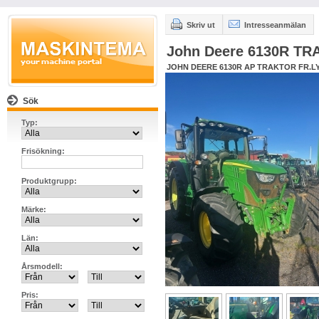
Skriv ut
Intresseanmälan
John Deere 6130R T
JOHN DEERE 6130R AP TRAKTOR FR.L
Sök
Typ:
Frisökning:
Produktgrupp:
Märke:
Län:
Årsmodell:
Pris: