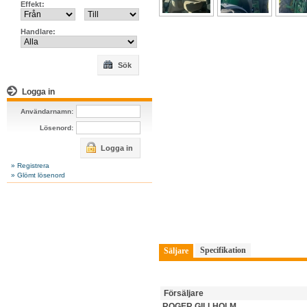
Effekt:
Handlare:
Sök
Logga in
Användarnamn:
Lösenord:
Logga in
» Registrera
» Glömt lösenord
Specifikation
Säljare
Försäljare
ROGER GILLHOLM