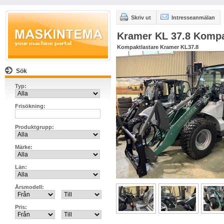
Skriv ut
Intresseanmälan
Kramer KL 37.8 Kompa
Kompaktlastare Kramer KL37.8
Sök
Typ:
Frisökning:
Produktgrupp:
Märke:
Län:
Årsmodell:
Pris: