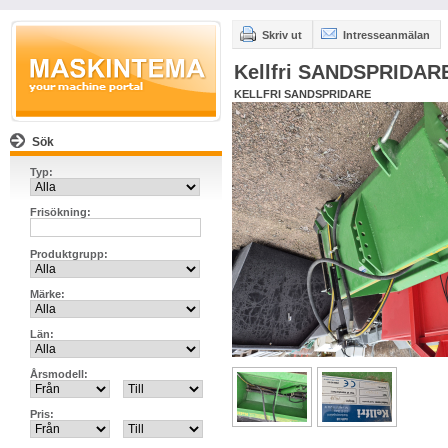
Skriv ut
Intresseanmälan
Kellfri SANDSPRIDAR
KELLFRI SANDSPRIDARE
Sök
Typ:
Frisökning:
Produktgrupp:
Märke:
Län:
Årsmodell:
Pris: