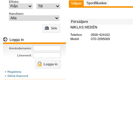
Effekt:
Specifikation
Säljare
Handlare:
Försäljare
NIKLAS HEDÉN
Sök
Telefon
0500-424162
Mobil
070-2095069
Logga in
Användarnamn:
Lösenord:
Logga in
» Registrera
» Glömt lösenord