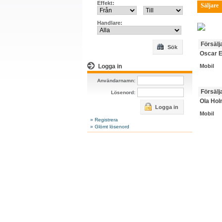
Effekt:
Säljare
Handlare:
Försälj
Sök
Oscar E
Logga in
Mobil
Användarnamn:
Försälj
Lösenord:
Ola Ho
Logga in
Mobil
» Registrera
» Glömt lösenord