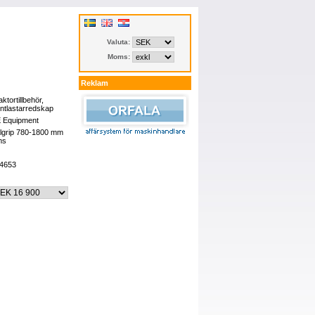
Valuta:
Moms:
Reklam
aktortillbehör,
ontlastarredskap
 Equipment
lgrip 780-1800 mm
ms
4653