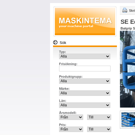
Skri
SE E
Balgrip 
Sök
Typ:
Frisökning:
Produktgrupp:
Märke:
Län:
Årsmodell:
Pris: