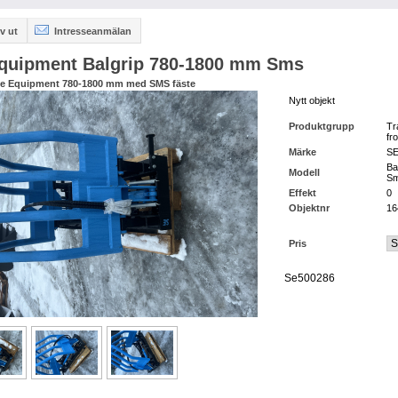
v ut
Intresseanmälan
quipment Balgrip 780-1800 mm Sms
Se Equipment 780-1800 mm med SMS fäste
Nytt objekt
Produktgrupp
Tr
fr
Märke
SE
Ba
Modell
S
Effekt
0
Objektnr
16
Pris
Se500286