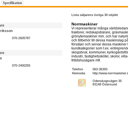
Specifikation
Lista säljarens övriga 30 objekt
Norrmaskiner
are
Vi representerar många världsledan
riksson
traktorer, redskapsbärare, grävmaski
grönytemaskiner mm. och har naturl
070-2605787
och tillbehör till dessa maskinslag p
försäljer och servar dessa maskiner t
kundkategorier som t.ex. entreprenör
skogsbruk, kommuner, kyrkogårdsförv
are
industri, fastighetsskötel, skolor, vill
lm
fritidshusägare mfl.
070-2400255
Telefon
063-36393
Hemsida
http://www.norrmaskiner.
Odenskogsvägen 35
83148 Östersund