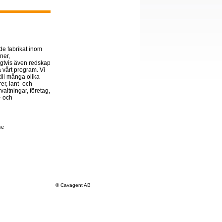
de fabrikat inom
ner,
igtvis även redskap
å vårt program. Vi
ill många olika
er, lant- och
altningar, företag,
a- och
se
© Cavagent AB