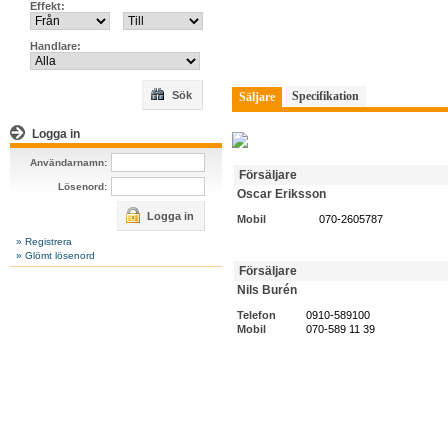
Effekt:
Handlare:
Sök
Specifikation
Säljare
Logga in
Användarnamn:
Försäljare
Lösenord:
Oscar Eriksson
Logga in
Mobil
070-2605787
» Registrera
» Glömt lösenord
Försäljare
Nils Burén
Telefon
0910-589100
Mobil
070-589 11 39