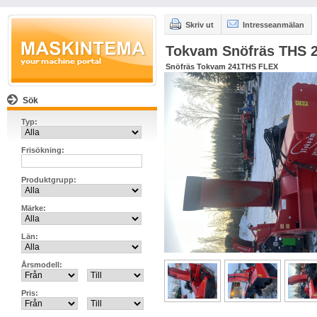
Skriv ut
Intresseanmälan
Tokvam Snöfräs THS 
Snöfräs Tokvam 241THS FLEX
Sök
Typ:
Frisökning:
Produktgrupp:
Märke:
Län:
Årsmodell:
Pris: