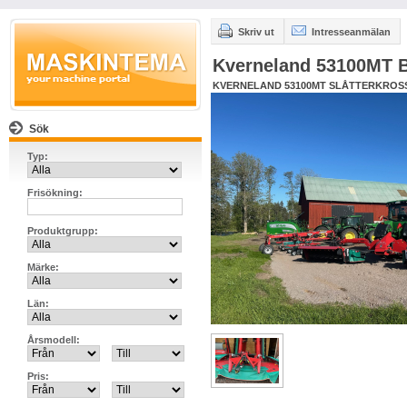
Skriv ut
Intresseanmälan
Kverneland 53100MT
KVERNELAND 53100MT SLÅTTERKROSS
Sök
Typ:
Frisökning:
Produktgrupp:
Märke:
Län:
Årsmodell:
Pris: