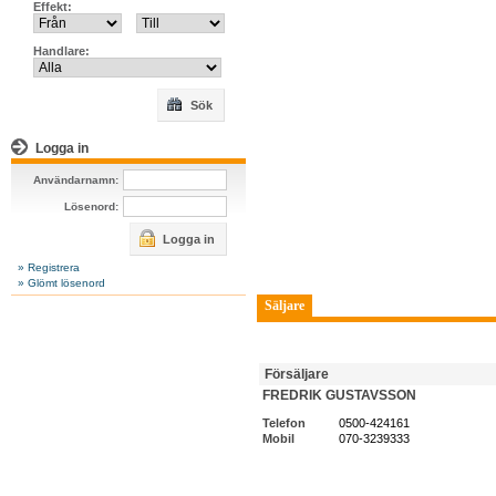
Effekt:
Handlare:
Sök
Logga in
Användarnamn:
Lösenord:
Logga in
» Registrera
» Glömt lösenord
Säljare
Försäljare
FREDRIK GUSTAVSSON
Telefon
0500-424161
Mobil
070-3239333