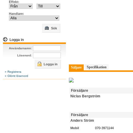
Effekt:
Handlare:
Sök
Logga in
Användarnamn:
Lösenord:
Logga in
Specifikation
Säljare
» Registrera
» Glömt lösenord
Försäljare
Niclas Bergström
Försäljare
Anders Ström
Mobil
070-3971144