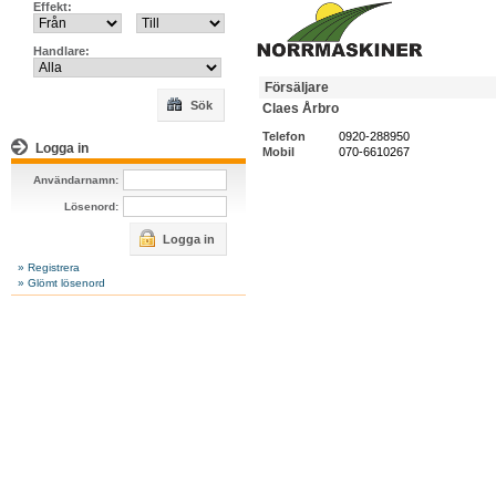
Effekt:
Handlare:
Försäljare
Sök
Claes Årbro
Telefon
0920-288950
Logga in
Mobil
070-6610267
Användarnamn:
Lösenord:
Logga in
» Registrera
» Glömt lösenord