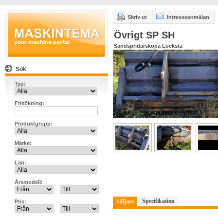
Skriv ut
Intresseanmälan
Övrigt SP SH
Sandspridarskopa Lucksta
Sök
Typ:
Frisökning:
Produktgrupp:
Märke:
Län:
Årsmodell:
Specifikation
Säljare
Pris: