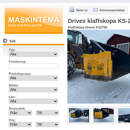
Skriv ut
Intresseanmälan
Drivex klaffskopa KS
Klaffskopa Drivex KS2750
Sök
Typ:
Frisökning:
Produktgrupp:
Märke:
Län:
Årsmodell:
Pris: