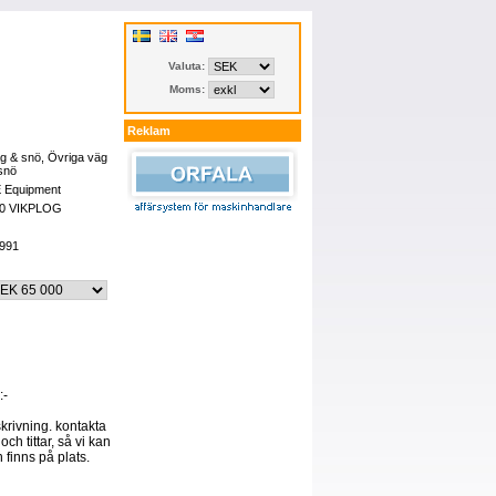
Valuta:
Moms:
Reklam
g & snö, Övriga väg
snö
 Equipment
0 VIKPLOG
991
:-
skrivning. kontakta
och tittar, så vi kan
 finns på plats.