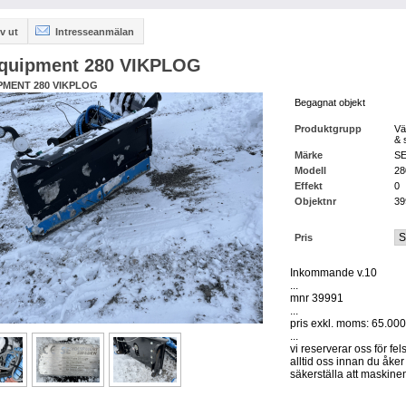
v ut
Intresseanmälan
quipment 280 VIKPLOG
PMENT 280 VIKPLOG
Begagnat objekt
Produktgrupp
Vä
& 
Märke
SE
Modell
28
Effekt
0
Objektnr
39
Pris
Inkommande v.10
...
mnr 39991
...
pris exkl. moms: 65.000
...
vi reserverar oss för fel
alltid oss innan du åker 
säkerställa att maskinen