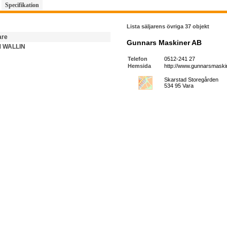
Specifikation
Lista säljarens övriga 37 objekt
are
Gunnars Maskiner AB
 WALLIN
Telefon
0512-241 27
Hemsida
http://www.gunnarsmaskin
Skarstad Storegården
534 95 Vara