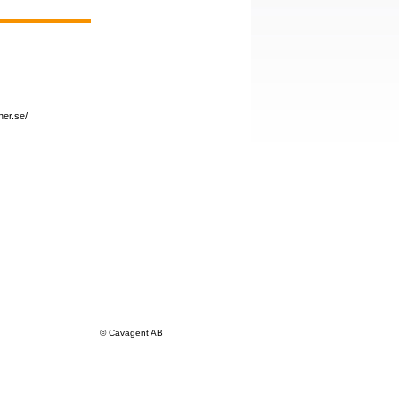
er.se/
© Cavagent AB