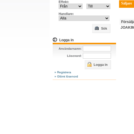
Effekt:
Säljare
Handlare:
Försälj
JOAKIM
Sök
Logga in
Användarnamn:
Lösenord:
Logga in
» Registrera
» Glömt lösenord