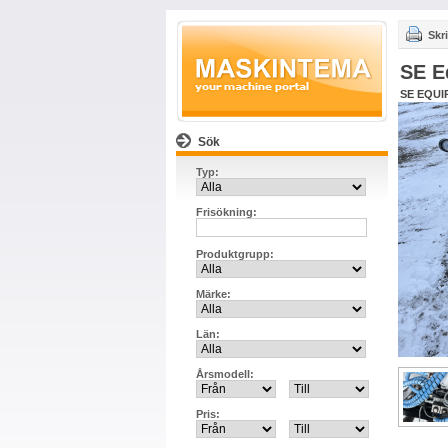
Skri
SE E
SE EQUI
Sök
Typ:
Frisökning:
Produktgrupp:
Märke:
Län:
Årsmodell:
Pris: