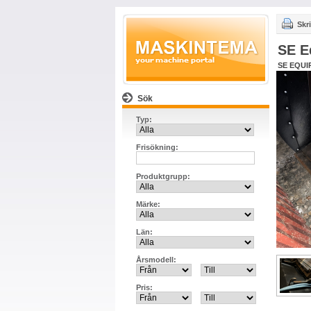
Skri
SE E
SE EQUI
Sök
Typ:
Frisökning:
Produktgrupp:
Märke:
Län:
Årsmodell:
Pris: