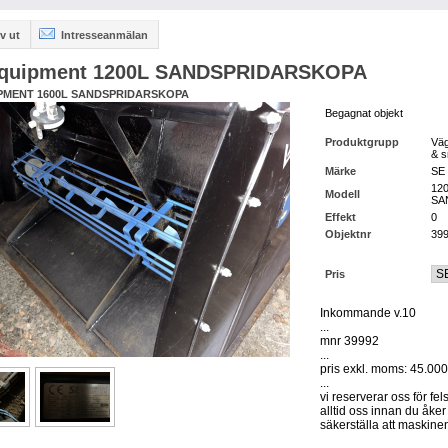
v ut
Intresseanmälan
quipment 1200L SANDSPRIDARSKOPA
PMENT 1600L SANDSPRIDARSKOPA
Begagnat objekt
Produktgrupp
Väg
& s
Märke
SE 
12
Modell
SA
Effekt
0
Objektnr
39
Pris
Inkommande v.10
...
mnr 39992
...
pris exkl. moms: 45.000
...
vi reserverar oss för fel
alltid oss innan du åker 
säkerställa att maskinen