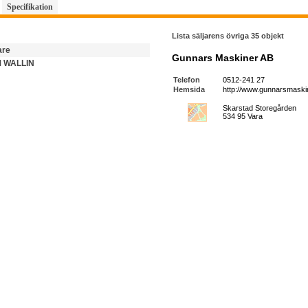
Specifikation
Lista säljarens övriga 35 objekt
are
Gunnars Maskiner AB
 WALLIN
Telefon
0512-241 27
Hemsida
http://www.gunnarsmaskin
Skarstad Storegården
534 95 Vara