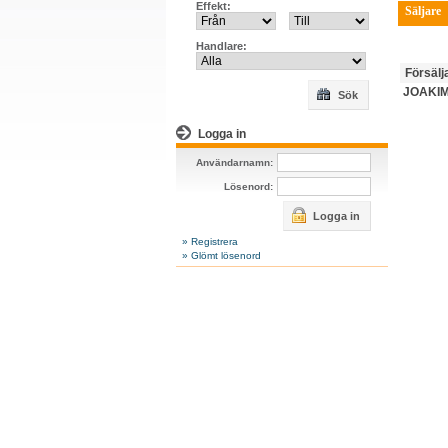
Effekt:
Säljare
Handlare:
Försälj
JOAKIM
Sök
Logga in
Användarnamn:
Lösenord:
Logga in
» Registrera
» Glömt lösenord