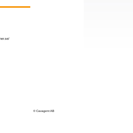
er.se/
© Cavagent AB