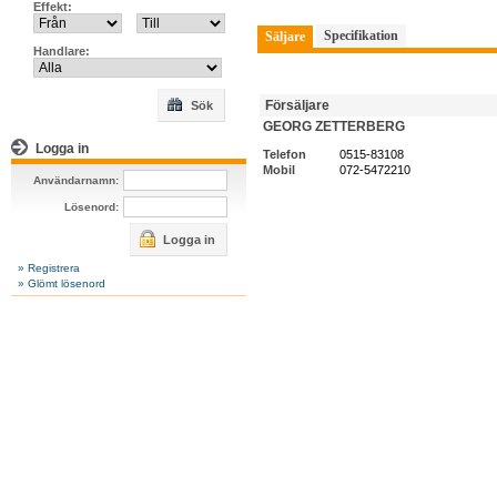
Effekt:
Specifikation
Säljare
Handlare:
Försäljare
Sök
GEORG ZETTERBERG
Logga in
Telefon
0515-83108
Mobil
072-5472210
Användarnamn:
Lösenord:
Logga in
» Registrera
» Glömt lösenord