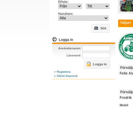
Effekt:
Handlare:
Säljare
Sök
Logga in
Användarnamn:
Lösenord:
Logga in
Försälj
» Registrera
Felix Al
» Glömt lösenord
Försälj
Fredrik
Mobil