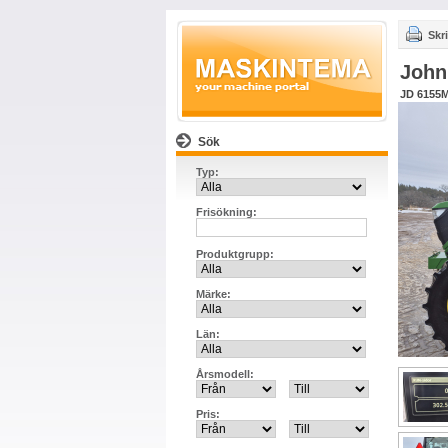
Skri
John
JD 615
Sök
Typ:
Frisökning:
Produktgrupp:
Märke:
Län:
Årsmodell:
Pris: