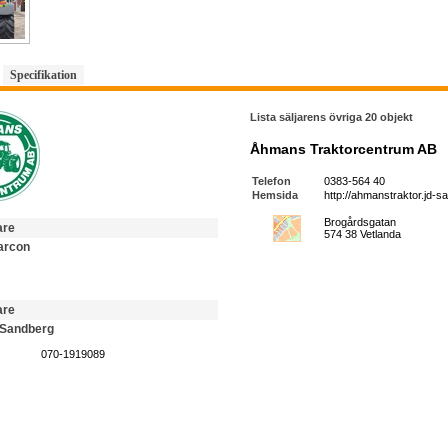
Specifikation
Lista säljarens övriga 20 objekt
Åhmans Traktorcentrum AB
Telefon
0383-564 40
Hemsida
http://ahmanstraktor.jd-s
Brogårdsgatan
are
574 38 Vetlanda
arcon
are
 Sandberg
070-1919089