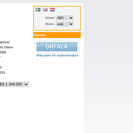
Valuta:
Moms:
Reklam
aktorer
hn Deere
155M
Y
0
191