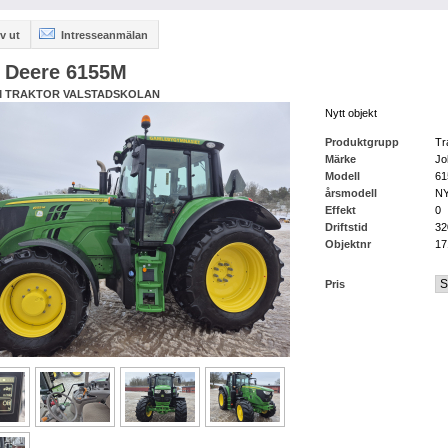
v ut
Intresseanmälan
 Deere 6155M
5M TRAKTOR VALSTADSKOLAN
Nytt objekt
Produktgrupp
Tr
Märke
Jo
Modell
6
årsmodell
N
Effekt
0
Driftstid
32
Objektnr
17
Pris