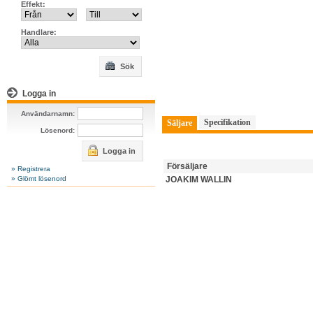
Effekt:
Handlare:
Sök
Logga in
Användarnamn:
Specifikation
Säljare
Lösenord:
Logga in
Försäljare
» Registrera
» Glömt lösenord
JOAKIM WALLIN