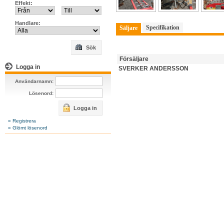
Effekt:
Handlare:
Specifikation
Säljare
Sök
Försäljare
Logga in
SVERKER ANDERSSON
Användarnamn:
Lösenord:
Logga in
» Registrera
» Glömt lösenord