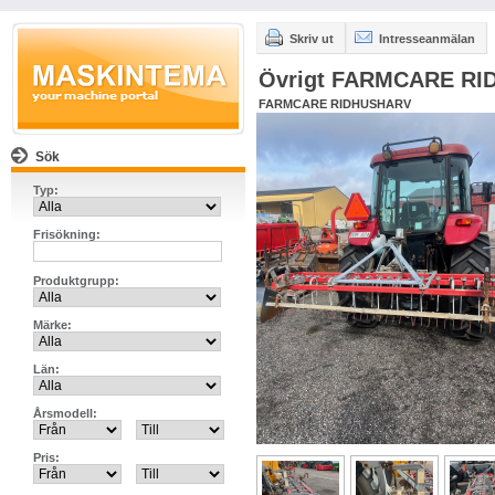
Skriv ut
Intresseanmälan
Övrigt FARMCARE R
FARMCARE RIDHUSHARV
Sök
Typ:
Frisökning:
Produktgrupp:
Märke:
Län:
Årsmodell:
Pris: