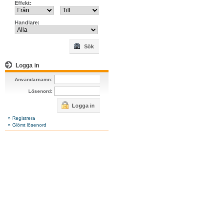
Effekt:
Handlare:
Sök
Logga in
Användarnamn:
Lösenord:
Logga in
» Registrera
» Glömt lösenord