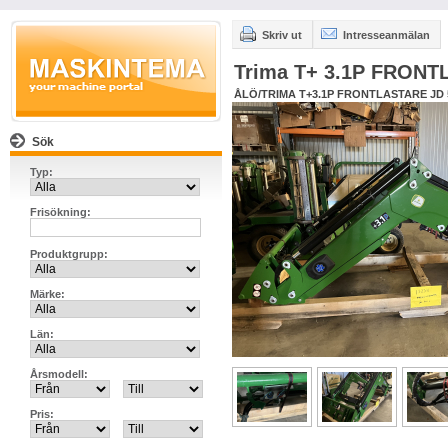
Skriv ut
Intresseanmälan
Trima T+ 3.1P FRON
ÅLÖ/TRIMA T+3.1P FRONTLASTARE JD
Sök
Typ:
Frisökning:
Produktgrupp:
Märke:
Län:
Årsmodell:
Pris: