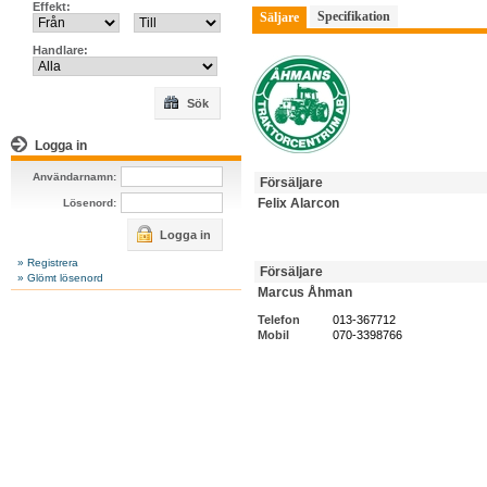
Effekt:
Specifikation
Säljare
Handlare:
Sök
Logga in
Användarnamn:
Försäljare
Felix Alarcon
Lösenord:
Logga in
» Registrera
Försäljare
» Glömt lösenord
Marcus Åhman
Telefon
013-367712
Mobil
070-3398766