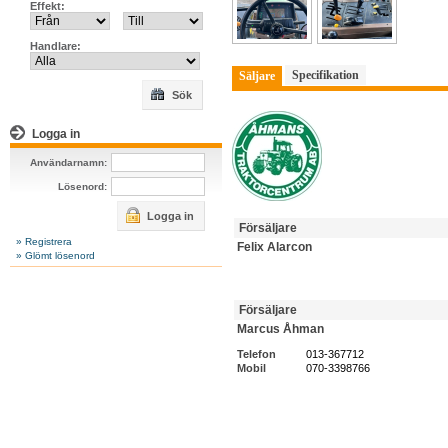
Effekt:
Handlare:
Specifikation
Säljare
Sök
Logga in
Användarnamn:
Lösenord:
Logga in
Försäljare
» Registrera
Felix Alarcon
» Glömt lösenord
Försäljare
Marcus Åhman
Telefon
013-367712
Mobil
070-3398766