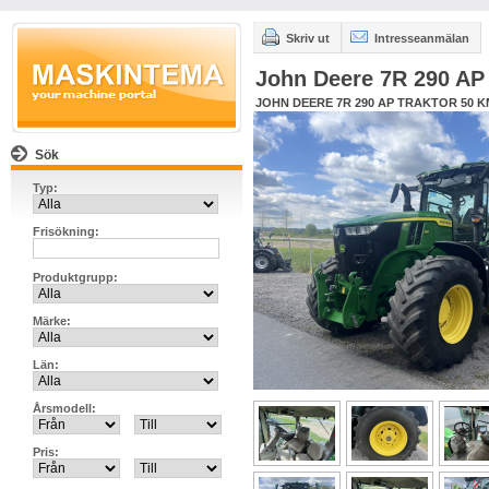
Skriv ut
Intresseanmälan
John Deere 7R 290 A
JOHN DEERE 7R 290 AP TRAKTOR 50 K
Sök
Typ:
Frisökning:
Produktgrupp:
Märke:
Län:
Årsmodell:
Pris: