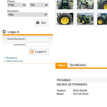
Effekt:
Handlare:
Sök
Logga in
Användarnamn:
Lösenord:
Logga in
» Registrera
» Glömt lösenord
Specifikation
Säljare
Försäljare
GEORG ZETTERBERG
Telefon
0515-83108
Mobil
072-5472210