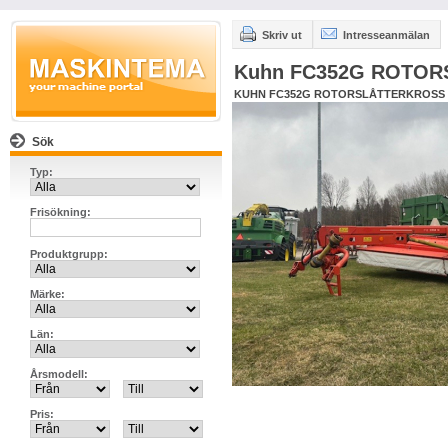
Skriv ut
Intresseanmälan
Kuhn FC352G ROTO
KUHN FC352G ROTORSLÅTTERKROSS
Sök
Typ:
Frisökning:
Produktgrupp:
Märke:
Län:
Årsmodell:
Pris: