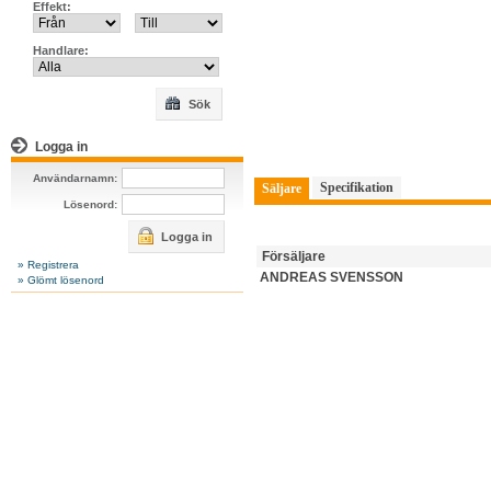
Effekt:
Handlare:
Sök
Logga in
Användarnamn:
Specifikation
Säljare
Lösenord:
Logga in
Försäljare
» Registrera
ANDREAS SVENSSON
» Glömt lösenord