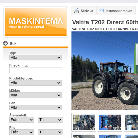
Skriv ut
Intresseanmälan
Valtra T202 Direct 60t
VALTRA T202 DIRECT 60TH ANNIV. TR
Sök
Typ:
Frisökning:
Produktgrupp:
Märke:
Län:
Årsmodell:
Pris: