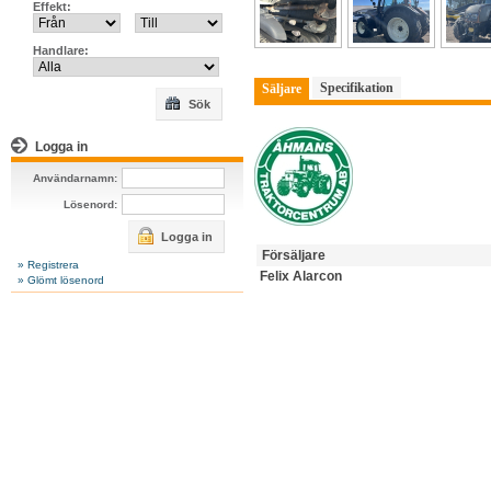
Effekt:
Handlare:
Specifikation
Säljare
Sök
Logga in
Användarnamn:
Lösenord:
Logga in
Försäljare
» Registrera
Felix Alarcon
» Glömt lösenord