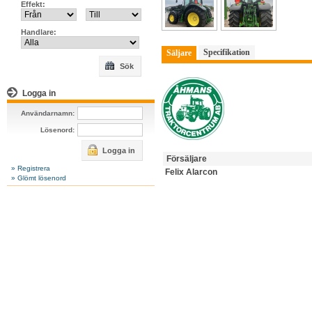
Effekt:
Handlare:
Specifikation
Säljare
Sök
Logga in
Användarnamn:
Lösenord:
Logga in
Försäljare
» Registrera
Felix Alarcon
» Glömt lösenord