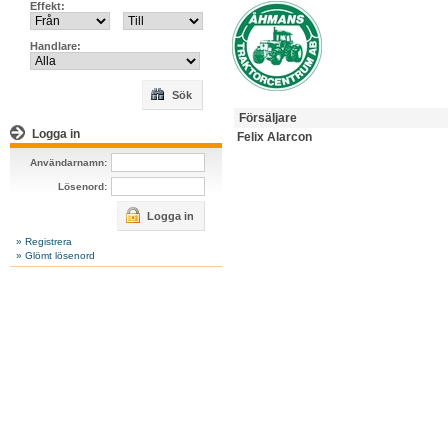
Effekt:
Handlare:
Sök
Försäljare
Logga in
Felix Alarcon
Användarnamn:
Lösenord:
Logga in
» Registrera
» Glömt lösenord