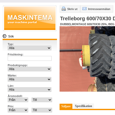
Skriv ut
Intresseanmälan
Trelleborg 600/70X
DUBBELMONTAGE 600/70X30 25%, BEG
Sök
Typ:
Frisökning:
Produktgrupp:
Märke:
Län:
Årsmodell:
Specifikation
Säljare
Pris: