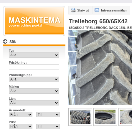
Skriv ut
Intresseanmälan
Trelleborg 650/65X42
650/65X42 TRELLEBORG DÄCK 15%, B
Sök
Typ:
Frisökning:
Produktgrupp:
Märke:
Län:
Årsmodell:
Pris: