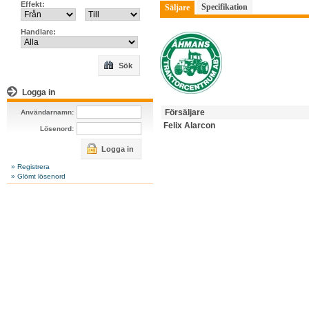
Effekt:
Specifikation
Säljare
Handlare:
Sök
Logga in
Försäljare
Användarnamn:
Felix Alarcon
Lösenord:
Logga in
» Registrera
» Glömt lösenord