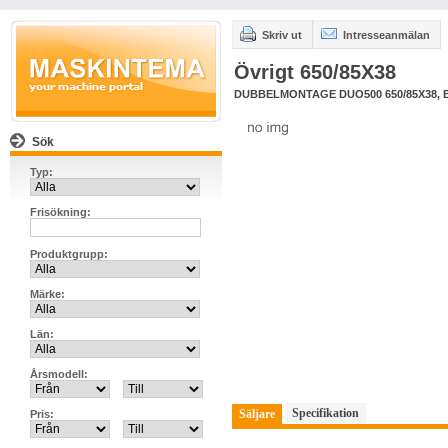
Skriv ut
Intresseanmälan
Övrigt 650/85X38
DUBBELMONTAGE DUO500 650/85X38, 
Sök
Typ:
Frisökning:
Produktgrupp:
Märke:
Län:
Årsmodell:
Specifikation
Säljare
Pris: