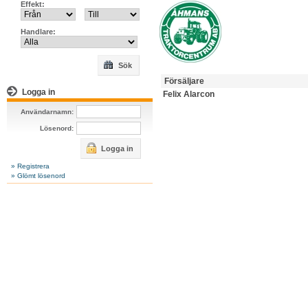
Effekt:
Handlare:
Sök
Försäljare
Logga in
Felix Alarcon
Användarnamn:
Lösenord:
Logga in
» Registrera
» Glömt lösenord