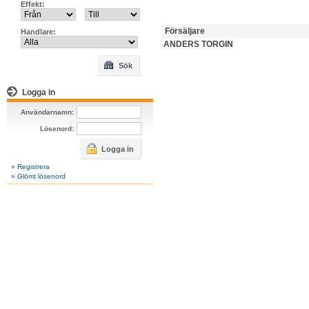
Effekt:
Försäljare
Handlare:
ANDERS TORGIN
Sök
Logga in
Användarnamn:
Lösenord:
Logga in
» Registrera
» Glömt lösenord