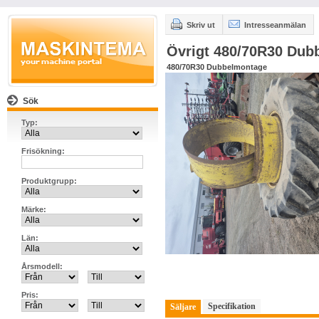
Skriv ut
Intresseanmälan
Övrigt 480/70R30 Dub
480/70R30 Dubbelmontage
Sök
Typ:
Frisökning:
Produktgrupp:
Märke:
Län:
Årsmodell:
Pris:
Specifikation
Säljare