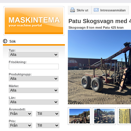
Skriv ut
Intresseanmälan
Patu Skogsvagn med 4
Skogsvagn 8 ton med Patu 425 kran
Sök
Typ:
Frisökning:
Produktgrupp:
Märke:
Län:
Årsmodell:
Pris: