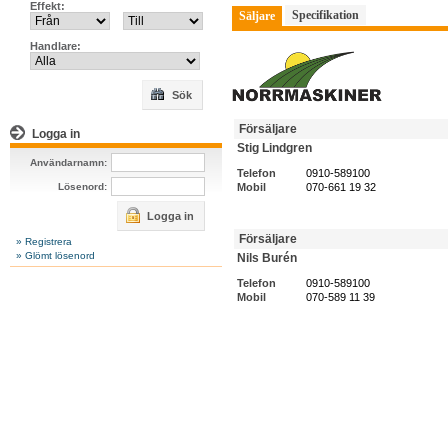
Effekt:
Specifikation
Säljare
Handlare:
Sök
Försäljare
Logga in
Stig Lindgren
Användarnamn:
Telefon
0910-589100
Lösenord:
Mobil
070-661 19 32
Logga in
Försäljare
» Registrera
» Glömt lösenord
Nils Burén
Telefon
0910-589100
Mobil
070-589 11 39