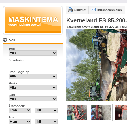
Skriv ut
Intresseanmälan
Kverneland ES 85-200
Växelplog Kverneland ES 85-200-28 4 skä
Sök
Typ:
Frisökning:
Produktgrupp:
Märke:
Län:
Årsmodell:
Pris: