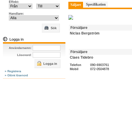
Effekt:
Specifikation
Säljare
Handlare:
Försäljare
Sök
Niclas Bergström
Logga in
Användarnamn:
Försäljare
Lösenord:
Claes Tidebro
Logga in
Telefon
090-6903761
Mobil
072-0504878
» Registrera
» Glömt lösenord