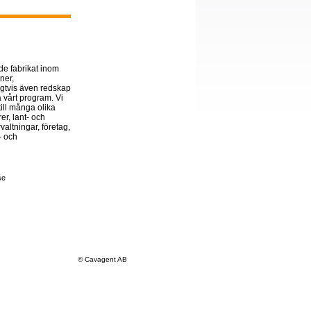
de fabrikat inom
ner,
igtvis även redskap
å vårt program. Vi
ill många olika
er, lant- och
altningar, företag,
a- och
se
© Cavagent AB