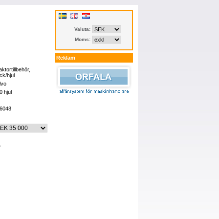
Valuta:
Moms:
Reklam
aktortillbehör,
ck/hjul
lvo
0 hjul
6048
r