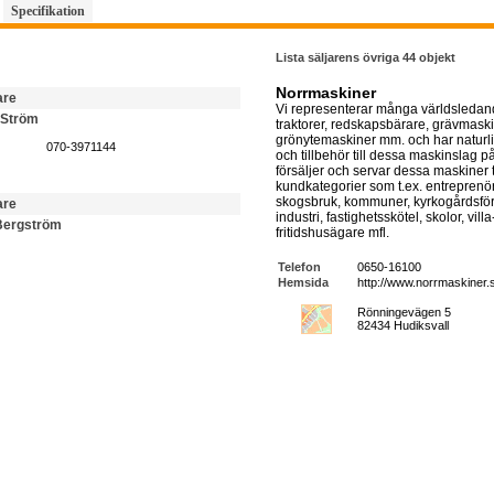
Specifikation
Lista säljarens övriga 44 objekt
Norrmaskiner
are
Vi representerar många världsledan
 Ström
traktorer, redskapsbärare, grävmaski
grönytemaskiner mm. och har naturl
070-3971144
och tillbehör till dessa maskinslag p
försäljer och servar dessa maskiner t
kundkategorier som t.ex. entreprenör
skogsbruk, kommuner, kyrkogårdsförv
are
industri, fastighetsskötel, skolor, vill
Bergström
fritidshusägare mfl.
Telefon
0650-16100
Hemsida
http://www.norrmaskiner.
Rönningevägen 5
82434 Hudiksvall