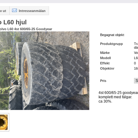
v ut
Intresseanmälan
o L60 hjul
 Volvo L60 4st 600/65-25 Goodyear
Begagnat objekt
Produktgrupp
Tr
dä
Märke
Vo
Modell
L6
Effekt
0
Objektnr
16
Pris
4st 600/65-25 goodyea
komplett med fälgar.
ca 30%.