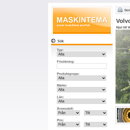
Skri
Volv
Hjul till
Sök
Typ:
Frisökning:
Produktgrupp:
Märke:
Län:
Årsmodell:
Pris: