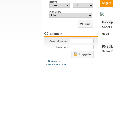
Effekt:
Säljare
Handlare:
Försälj
Sök
Anders
Logga in
Mobil
Användarnamn:
Försälj
Lösenord:
Niclas 
Logga in
» Registrera
» Glömt lösenord