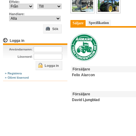
Effekt:
Handlare:
Specifikation
Säljare
Sök
Logga in
Användarnamn:
Lösenord:
Logga in
Försäljare
» Registrera
Felix Alarcon
» Glömt lösenord
Försäljare
David Ljungblad