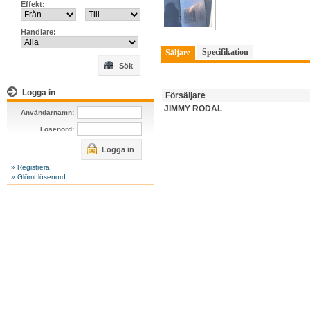
Effekt:
Handlare:
Specifikation
Säljare
Sök
Logga in
Försäljare
JIMMY RODAL
Användarnamn:
Lösenord:
Logga in
» Registrera
» Glömt lösenord