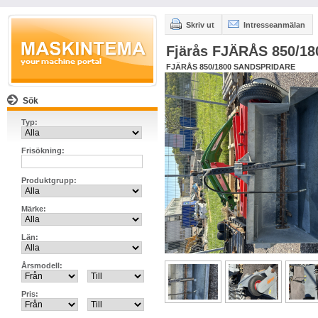
Skriv ut
Intresseanmälan
Fjärås FJÄRÅS 850/1
FJÄRÅS 850/1800 SANDSPRIDARE
Sök
Typ:
Frisökning:
Produktgrupp:
Märke:
Län:
Årsmodell:
Pris: