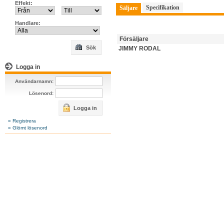
Effekt:
Specifikation
Säljare
Handlare:
Försäljare
Sök
JIMMY RODAL
Logga in
Användarnamn:
Lösenord:
Logga in
» Registrera
» Glömt lösenord