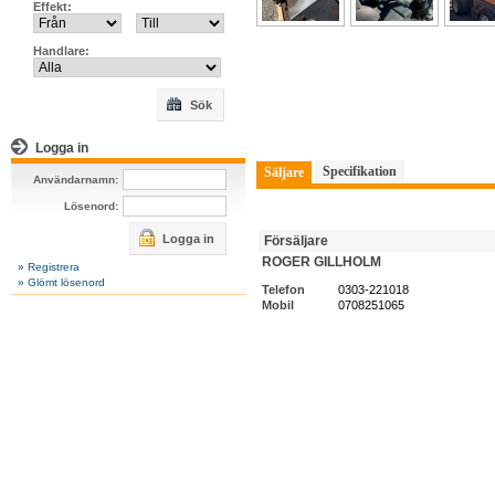
Effekt:
Handlare:
Sök
Logga in
Specifikation
Säljare
Användarnamn:
Lösenord:
Logga in
Försäljare
ROGER GILLHOLM
» Registrera
» Glömt lösenord
Telefon
0303-221018
Mobil
0708251065