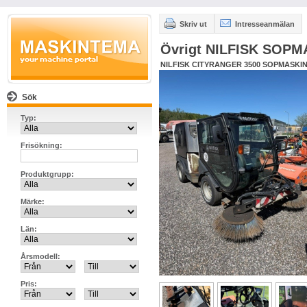
Skriv ut
Intresseanmälan
Övrigt NILFISK SOPM
NILFISK CITYRANGER 3500 SOPMASKI
Sök
Typ:
Frisökning:
Produktgrupp:
Märke:
Län:
Årsmodell:
Pris: