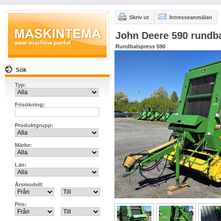
Skriv ut
Intresseanmälan
John Deere 590 rundb
Rundbalspress 590
Sök
Typ:
Frisökning:
Produktgrupp:
Märke:
Län:
Årsmodell:
Pris: