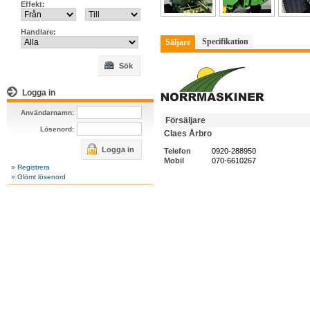
Effekt:
Handlare:
Specifikation
Säljare
Sök
Logga in
Användarnamn:
Försäljare
Lösenord:
Claes Årbro
Logga in
Telefon
0920-288950
Mobil
070-6610267
» Registrera
» Glömt lösenord